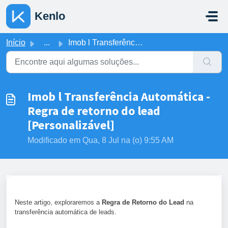
Ir para o conteúdo principal
Kenlo
Início
...
Imob l Transferência Automática - Regra de retorno do l...
Imob l Transferência Automática -
Regra de retorno do lead
[Personalizável]
Modificado em Qua, 8 Jul na (o) 9:55 AM
Neste artigo, exploraremos a
Regra de Retorno do Lead
na
transferência automática de leads.