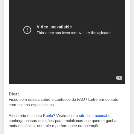
Dica:
Ficou com dúvida sobre o conteúdo da FAQ? Entre em contato
com nossos especialistas.
Ainda não é cliente
Kenlo
? Visite nosso
site institucional
e
conheça nossas soluções para imobiliárias que querem ganhar
mais eficiência, controle e performance na operação.