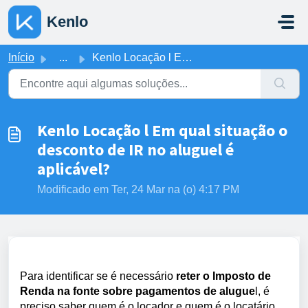
Ir para o conteúdo principal
Kenlo
Início
...
Kenlo Locação l Em qual situação o desconto de IR no alug...
Kenlo Locação l Em qual situação o
desconto de IR no aluguel é
aplicável?
Modificado em Ter, 24 Mar na (o) 4:17 PM
Para identificar se é necessário
reter o Imposto de
Renda na fonte sobre pagamentos de alugue
l, é
preciso saber quem é o locador e quem é o locatário