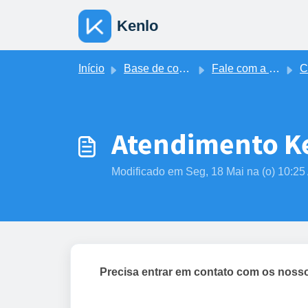
Ir para o conteúdo principal
Kenlo
Início
Base de conhecimento
Fale com a Kenlo
Can
Atendimento Ke
Modificado em Seg, 18 Mai na (o) 10:2
Precisa entrar em contato com os nosso