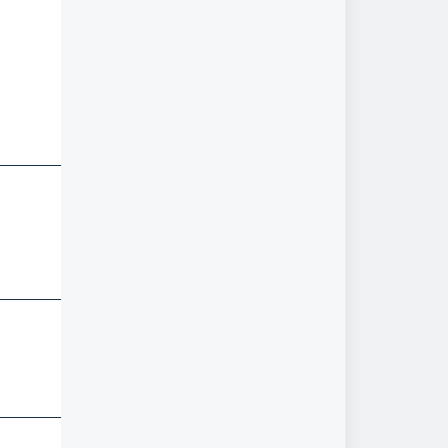
___________________
___________________
___________________