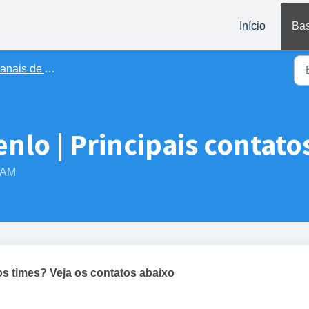
Início
Bas
ais de Atendimento
nlo | Principais contato
5 AM
s times? Veja os contatos abaixo