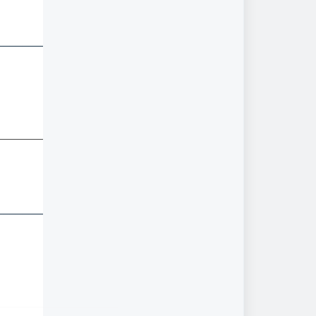
___________________
___________________
___________________