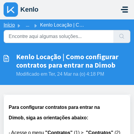
Ir para o conteúdo principal
Kenlo
Início
...
Kenlo Locação | Como configurar contratos para entrar na ...
Kenlo Locação | Como configurar
contratos para entrar na Dimob
Modificado em Ter, 24 Mar na (o) 4:18 PM
Para configurar contratos para entrar na
Dimob,
siga as
orientações abaixo:
- Acesse o menu
"Contratos"
(1)
>
"Contratos"
(2)