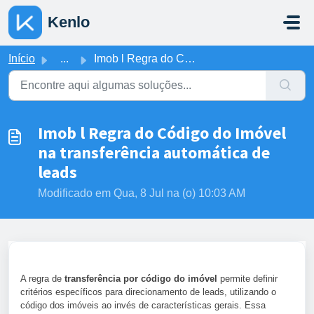
Ir para o conteúdo principal
Kenlo
Início
...
Imob l Regra do Código do Imóvel na transferência automát...
Imob l Regra do Código do Imóvel
na transferência automática de
leads
Modificado em Qua, 8 Jul na (o) 10:03 AM
A regra de
transferência por código do imóve
l
permite definir
critérios específicos para direcionamento de leads, utilizando o
código dos imóveis ao invés de características gerais. Essa