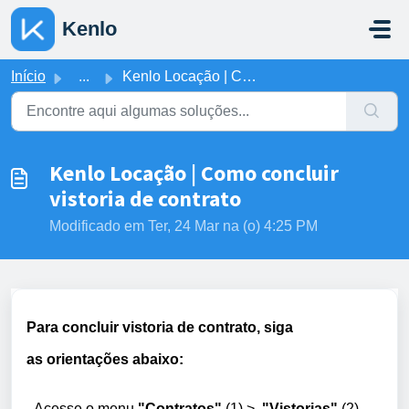
Ir para o conteúdo principal
Kenlo
Início
...
Kenlo Locação | Como concluir vistoria de contrato
Kenlo Locação | Como concluir
vistoria de contrato
Modificado em Ter, 24 Mar na (o) 4:25 PM
Para concluir vistoria de contrato,
siga
as
orientações abaixo:
- Acesse o menu
"Contratos"
(1)
>
"Vistorias"
(2)