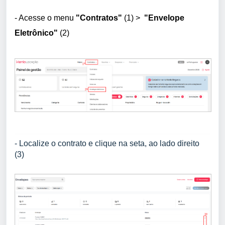
- Acesse o menu
"Contratos"
(1)
>
"Envelope
Eletrônico"
(2)
- Localize o contrato e clique na seta, ao lado direito
(3)