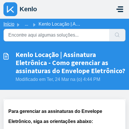
Ir para o conteúdo principal
Kenlo
Início
...
Kenlo Locação | Assinatura Eletrônica - Como gerenciar as...
Kenlo Locação | Assinatura
Eletrônica - Como gerenciar as
assinaturas do Envelope Eletrônico?
Modificado em Ter, 24 Mar na (o) 4:44 PM
Para
gerenciar as assinaturas do Envelope
Eletrônico
,
siga as
orientações abaixo: