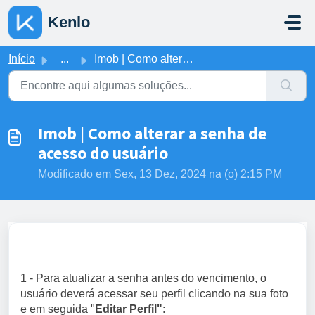
Ir para o conteúdo principal
Kenlo
Início
...
Imob | Como alterar a senha de acesso do usuário
Imob | Como alterar a senha de
acesso do usuário
Modificado em Sex, 13 Dez, 2024 na (o) 2:15 PM
1 - Para atualizar a senha antes do vencimento, o
usuário deverá acessar seu perfil clicando na sua foto
e em seguida "
Editar Perfil"
: