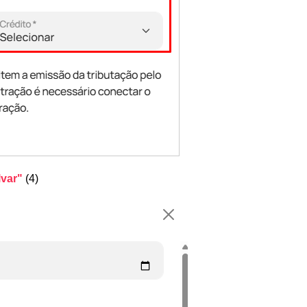
lvar"
(4)