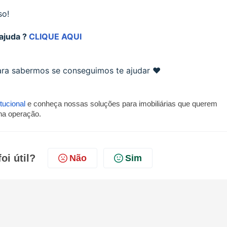
so!
ajuda ?
CLIQUE AQUI
para sabermos se conseguimos te ajudar ❤️
itucional
e conheça nossas soluções para imobiliárias que querem
 na operação.
oi útil?
Não
Sim