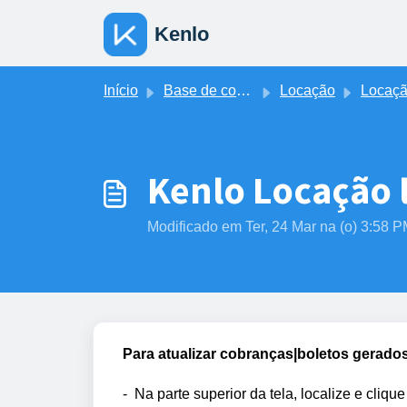
Ir para o conteúdo principal
Kenlo
Início
Base de conhecimento
Locação
Locação - Receitas (Boleto
Kenlo Locação 
Modificado em Ter, 24 Mar na (o) 3:58 
Para atualizar cobranças|boletos gerado
-
Na parte superior da tela, localize e cliqu