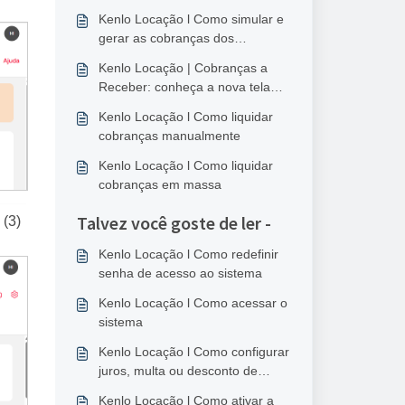
Kenlo Locação l Como simular e
gerar as cobranças dos
Contratos de Locação
Kenlo Locação | Cobranças a
Receber: conheça a nova tela
unificada
Kenlo Locação l Como liquidar
cobranças manualmente
Kenlo Locação l Como liquidar
cobranças em massa
Talvez você goste de ler -
 (3)
Kenlo Locação l Como redefinir
senha de acesso ao sistema
Kenlo Locação l Como acessar o
sistema
Kenlo Locação l Como configurar
juros, multa ou desconto de
pontualidade específicos por
Kenlo Locação l Como ativar a