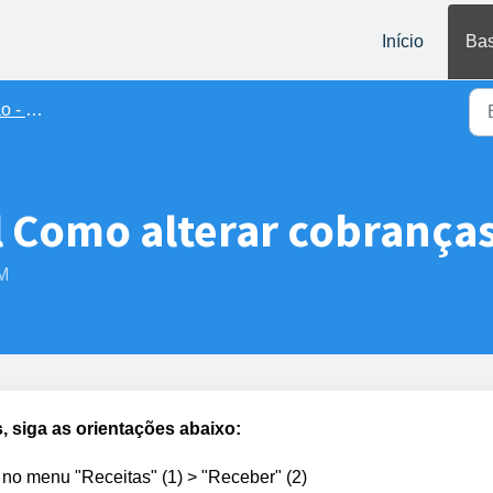
Início
Bas
s/Cobranças)
l Como alterar cobrança
PM
s
, siga as orientações abaixo:
e no menu "Receitas" (1) > "Receber" (2)