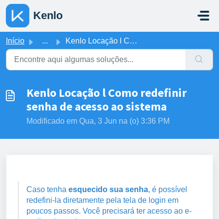
Ir para o conteúdo principal
Kenlo
Início
...
Kenlo Locação l Como redefinir senha de acesso ao sistema
Kenlo Locação l Como redefinir
senha de acesso ao sistema
Modificado em Qua, 3 Jun na (o) 3:36 PM
Caso tenha
esquecido sua senha
, é possível
redefini-la diretamente pela tela de login em
poucos passos. Você precisará ter acesso ao e-