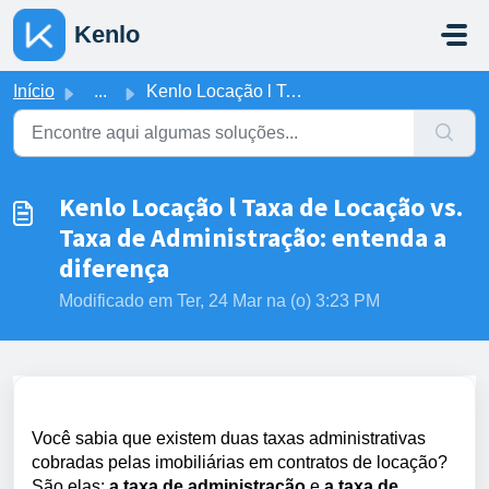
Ir para o conteúdo principal
Kenlo
Início
...
Kenlo Locação l Taxa de Locação vs. Taxa de Administração...
Kenlo Locação l Taxa de Locação vs.
Taxa de Administração: entenda a
diferença
Modificado em Ter, 24 Mar na (o) 3:23 PM
Você sabia que existem duas taxas administrativas
cobradas pelas imobiliárias em contratos de locação?
São elas:
a taxa de administração
e
a taxa de