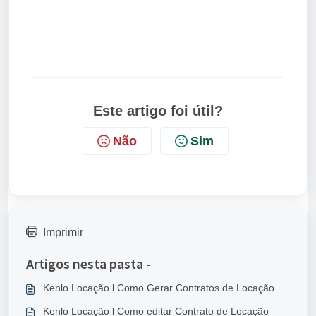
Open image-20250505-172252.png
Open image-20250505-172521.p
Este artigo foi útil?
Não
Sim
Imprimir
Artigos nesta pasta -
Kenlo Locação l Como Gerar Contratos de Locação
Kenlo Locação l Como editar Contrato de Locação