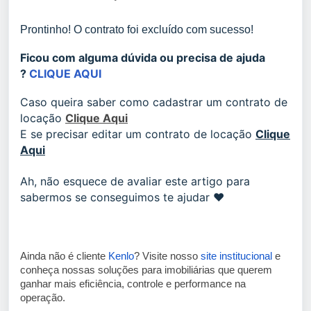
Prontinho! O contrato foi excluído com sucesso!
Ficou com alguma dúvida ou precisa de ajuda
?
CLIQUE AQUI
Caso queira saber como cadastrar um contrato de
locação
Clique Aqui
E se precisar editar um contrato de locação
Clique
Aqui
Ah, não esquece de avaliar este artigo para
sabermos se conseguimos te ajudar ❤️
Open image-20250106-192054.png
Ainda não é cliente
Kenlo
? Visite nosso
site institucional
e
conheça nossas soluções para imobiliárias que querem
ganhar mais eficiência, controle e performance na
operação.