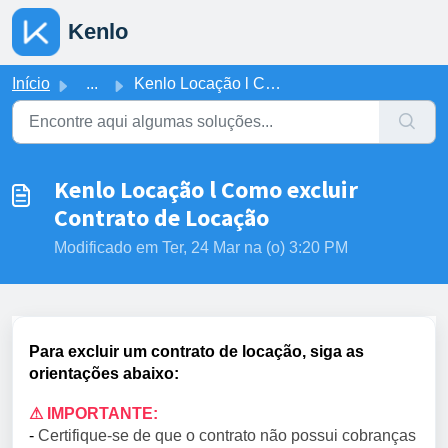
Ir para o conteúdo principal
Kenlo
Início
...
Kenlo Locação l Como excluir Contrato de Locação
Kenlo Locação l Como excluir
Contrato de Locação
Modificado em Ter, 24 Mar na (o) 3:20 PM
Para excluir um contrato de locação,
siga as
orientações abaixo:
⚠ IMPORTANTE:
-
Certifique-se de que o contrato não possui cobranças