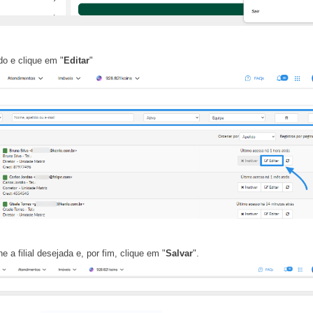
ado e clique em "
Editar
"
ne a filial desejada e, por fim, clique em "
Salvar
".