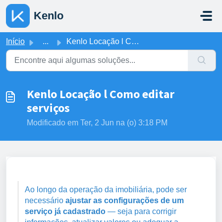
Ir para o conteúdo principal
Kenlo
Início
...
Kenlo Locação l Como editar serviços
Kenlo Locação l Como editar
serviços
Modificado em Ter, 2 Jun na (o) 3:18 PM
Ao longo da operação da imobiliária, pode ser
necessário
ajustar as configurações de um
serviço já cadastrado
— seja para corrigir