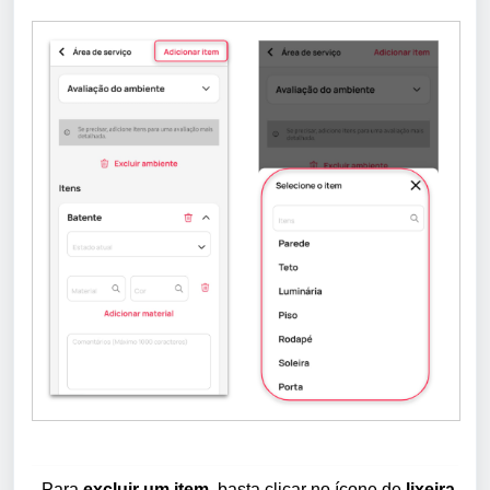
- Para
excluir um item
, basta clicar no ícone de
lixeira