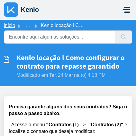
Ir para o conteúdo principal
Kenlo
Início
...
Kenlo locação l Como configurar o contrato para repasse g...
Kenlo locação l Como configurar o
contrato para repasse garantido
Modificado em Ter, 24 Mar na (o) 4:13 PM
Precisa garantir alguns dos seus contratos? Siga o
passo a passo abaixo.
- Acesse o menu
"Contratos (1)
" >
"Contratos (2)"
e
localize o contrato que deseja modificar: