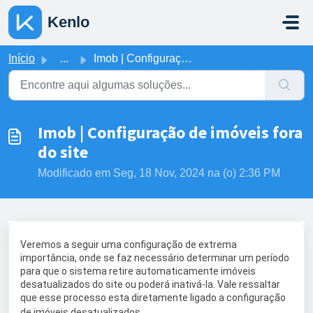
Ir para o conteúdo principal
Kenlo
Início
...
Imob | Configuração de imóveis fora do site
Imob | Configuração de imóveis fora
do site
Modificado em Seg, 18 Nov, 2024 na (o) 2:36 PM
Veremos a seguir uma configuração de extrema
importância, onde se faz necessário determinar um período
para que o sistema retire automaticamente imóveis
desatualizados do site ou poderá inativá-la. Vale ressaltar
que esse processo esta diretamente ligado a configuração
de imóveis desatualizados.