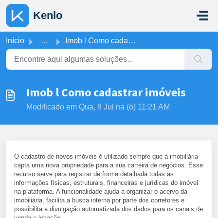
Ir para o conteúdo principal
Kenlo
Início
...
Imob l Como cadastrar imóveis
Imob l Como cadastrar imóveis
Modificado em Qua, 8 Jul na (o) 11:21 AM
O cadastro de novos imóveis é utilizado sempre que a imobiliária
capta uma nova propriedade para a sua carteira de negócios.
Esse
recurso serve para registrar de forma detalhada todas as
informações físicas, estruturais, financeiras e jurídicas do imóvel
na plataforma. A funcionalidade ajuda a organizar o acervo da
imobiliária, facilita a busca interna por parte dos corretores e
possibilita a divulgação automatizada dos dados para os canais de
venda e locação.