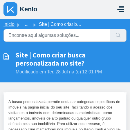
Ir para o conteúdo principal
Kenlo
Início
...
Site | Como criar busca personalizada no site?
Site | Como criar busca
personalizada no site?
Modificado em Ter, 28 Jul na (o) 12:01 PM
A busca personalizada permite destacar categorias específicas de
imóveis na página inicial do seu site, facilitando o acesso dos
visitantes a imóveis com determinadas características, como
lançamentos, imóveis de alto padrão ou qualquer outro grupo
definido pela sua imobiliária. Para utilizar esse recurso, é
necessário criar marcadores nos imóveis no Kenlo Imob e vinculá-