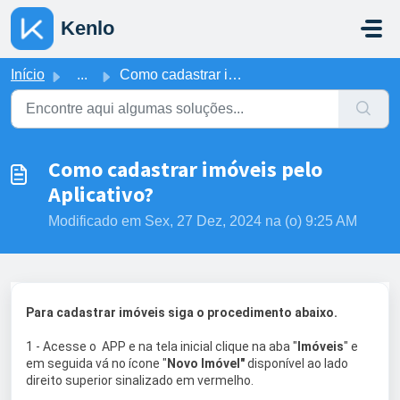
Ir para o conteúdo principal
Kenlo
Início
...
Como cadastrar imóveis pelo Aplicativo?
Como cadastrar imóveis pelo
Aplicativo?
Modificado em Sex, 27 Dez, 2024 na (o) 9:25 AM
Para cadastrar imóveis siga o procedimento abaixo.
1 - Acesse o APP e na tela inicial clique na aba "
Imóveis
" e
em seguida vá no ícone "
Novo Imóvel"
disponível ao lado
direito superior sinalizado em vermelho.