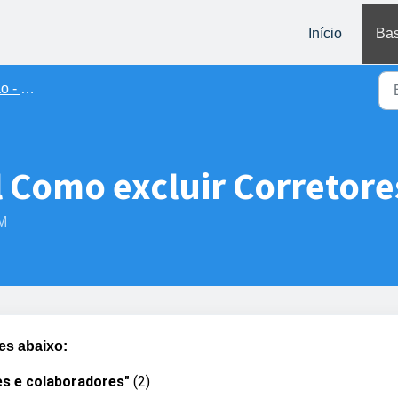
Início
Bas
laboradores
l Como excluir Corretore
PM
ões abaixo:
es e colaboradores"
(2)