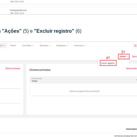
m
"Ações"
(5)
e
"Excluir registro"
(6)