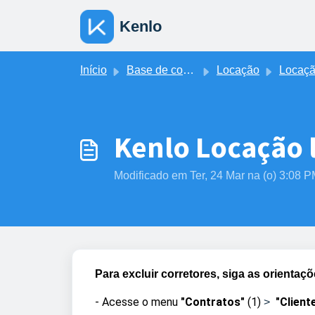
Ir para o conteúdo principal
Kenlo
Início
Base de conhecimento
Locação
Locação - Clientes e Co
Kenlo Locação 
Modificado em Ter, 24 Mar na (o) 3:08 
Para excluir corretores
, siga as orientaç
- Acesse o menu
"Contratos"
(1)
"Client
>