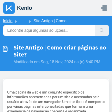
Ir para o conteúdo principal
Kenlo
Início
...
Site Antigo | Como criar páginas no Site?
Site Antigo | Como criar páginas no
Site?
Modificado em Seg, 18 Nov, 2024 na (o) 5:40 PM
Uma página da web é um conjunto específico de
informações apresentadas por um site e acessadas pelo
usuário através de um navegador. Um site típico é composto
por várias páginas interconectadas que formam uma
experiência de navegação coerente e organizada.