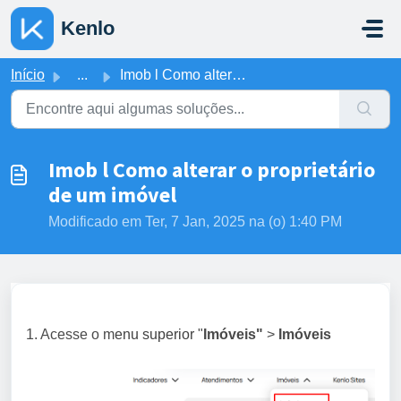
Ir para o conteúdo principal
Kenlo
Início
...
Imob l Como alterar o proprietário de um imóvel
Imob l Como alterar o proprietário
de um imóvel
Modificado em Ter, 7 Jan, 2025 na (o) 1:40 PM
1. Acesse o m
enu superior
"
Imóveis"
>
Imóveis