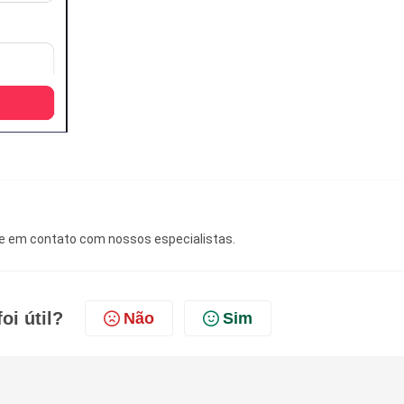
re em contato com nossos especialistas.
oi útil?
Não
Sim