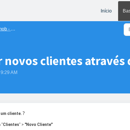
Início
Bas
 Clientes
novos clientes através 
 9:29 AM
?
 um cliente.
 "
Clientes
" >
"Novo Cliente"