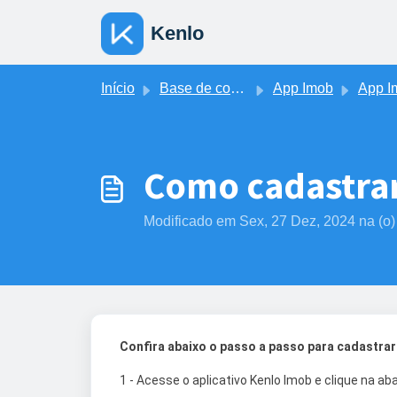
Ir para o conteúdo principal
Kenlo
Início
Base de conhecimento
App Imob
App Imob -
Como cadastrar 
Modificado em Sex, 27 Dez, 2024 na (o)
Confira abaixo o passo a passo para cadastrar
1 - Acesse o aplicativo Kenlo Imob e clique na aba