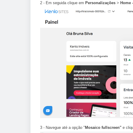
2 - Em seguida clique em
P
ersonalizações
>
Home -
3 - Navegue até a opção "
Mosaico fullscreen"
e cliq