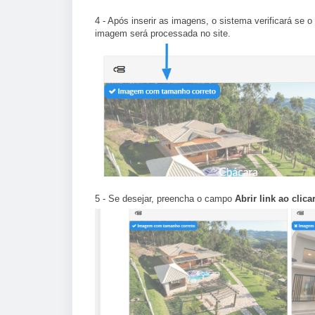
4 - Após inserir as imagens, o sistema verificará se
imagem será processada no site.
5 - Se desejar, preencha o campo
Abrir link ao clica