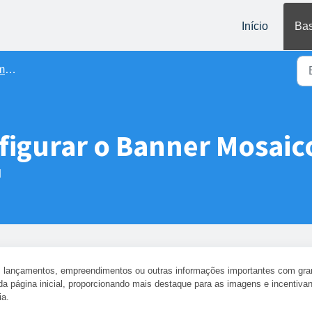
Início
Bas
nes
figurar o Banner Mosaico
M
, lançamentos, empreendimentos ou outras informações importantes com gr
a página inicial, proporcionando mais destaque para as imagens e incentiva
ia.