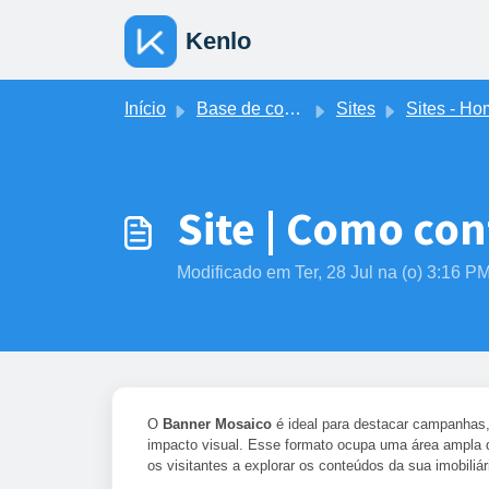
Ir para o conteúdo principal
Kenlo
Início
Base de conhecimento
Sites
Sites - Home - Banners e Vitri
Site | Como con
Modificado em Ter, 28 Jul na (o) 3:16 P
O
Banner Mosaico
é ideal para destacar campanhas
impacto visual. Esse formato ocupa uma área ampla d
os visitantes a explorar os conteúdos da sua imobiliár