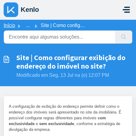
Ir para o conteúdo principal
Kenlo
Início
...
Site | Como configurar exibição do endereço do imóvel no ...
Site | Como configurar exibição do
endereço do imóvel no site?
Modificado em Seg, 13 Jul na (o) 12:07 PM
A configuração de exibição do endereço permite definir como o
endereço dos imóveis será apresentado no site da imobiliária. É
possível configurar regras diferentes para imóveis
com
exclusividade
e
sem exclusividade
, conforme a estratégia de
divulgação da empresa.