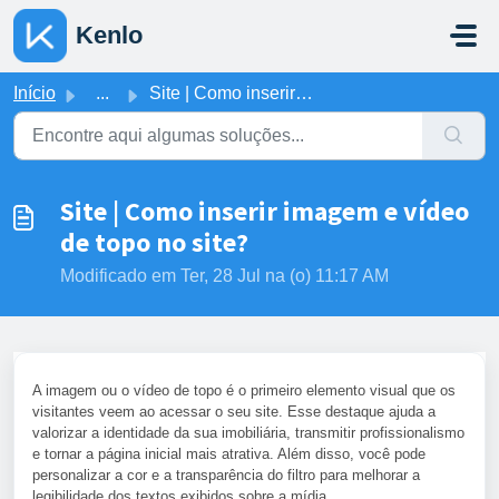
Ir para o conteúdo principal
Kenlo
Início
...
Site | Como inserir imagem e vídeo de topo no site?
Site | Como inserir imagem e vídeo
de topo no site?
Modificado em Ter, 28 Jul na (o) 11:17 AM
A imagem ou o vídeo de topo é o primeiro elemento visual que os
visitantes veem ao acessar o seu site. Esse destaque ajuda a
valorizar a identidade da sua imobiliária, transmitir profissionalismo
e tornar a página inicial mais atrativa. Além disso, você pode
personalizar a cor e a transparência do filtro para melhorar a
legibilidade dos textos exibidos sobre a mídia.