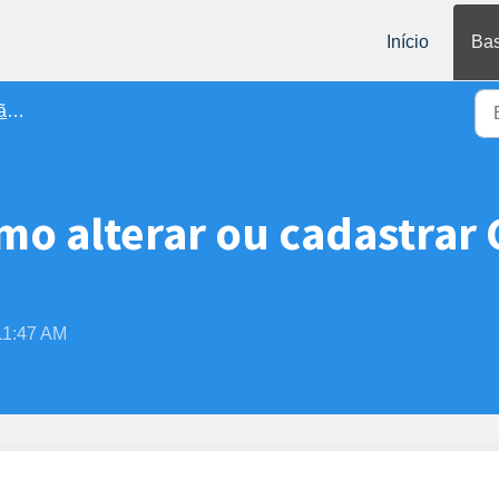
Início
Bas
ga
omo alterar ou cadastrar
 11:47 AM