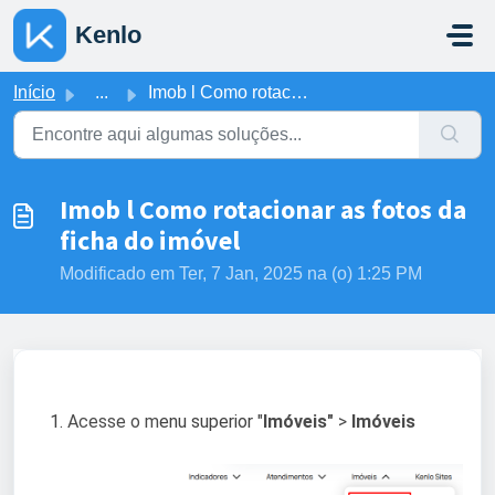
Ir para o conteúdo principal
Kenlo
Início
...
Imob l Como rotacionar as fotos da ficha do imóvel
Imob l Como rotacionar as fotos da
ficha do imóvel
Modificado em Ter, 7 Jan, 2025 na (o) 1:25 PM
Acesse o m
enu superior
"
Imóveis"
>
Imóveis