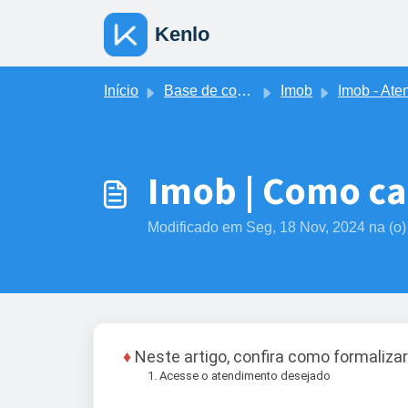
Ir para o conteúdo principal
Kenlo
Início
Base de conhecimento
Imob
Imob - Atendimento
Imob | Como ca
Modificado em Seg, 18 Nov, 2024 na (o)
♦
Neste artigo, confira como formaliza
Acesse o atendimento desejado