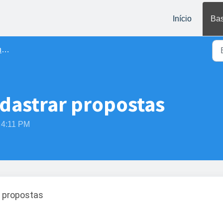
Início
Bas
s
dastrar propostas
 4:11 PM
r propostas