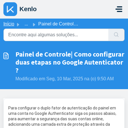
Ir para o conteúdo principal
Kenlo
Início
...
Painel de Controle| Como configurar duas etapas no Google...
Painel de Controle| Como configurar
duas etapas no Google Autenticator
?
Modificado em Seg, 10 Mar, 2025 na (o) 9:50 AM
Para configurar o duplo fator de autenticação do painel em
uma conta no Google Authenticator siga os passos abaixo,
para aumentar a segurança das suas contas online,
adicionando uma camada extra de proteção através da