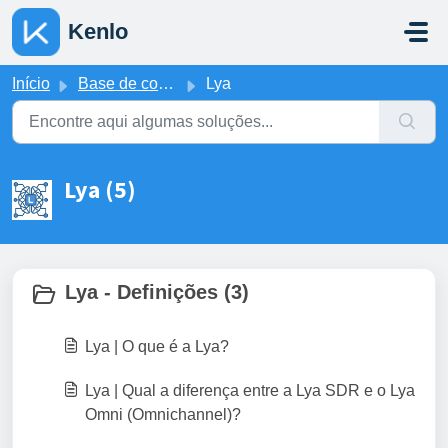
Ir para o conteúdo principal
Kenlo
Início
Base de conhecimento
Lya
Lya (5)
Lya - Definições (3)
Lya | O que é a Lya?
Lya | Qual a diferença entre a Lya SDR e o Lya
Omni (Omnichannel)?